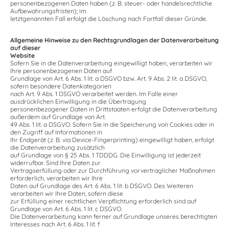
personenbezogenen Daten haben (z. B. steuer- oder handelsrechtliche
Aufbewahrungsfristen); im
letztgenannten Fall erfolgt die Löschung nach Fortfall dieser Gründe.
Allgemeine Hinweise zu den Rechtsgrundlagen der Datenverarbeitung
auf dieser
Website
Sofern Sie in die Datenverarbeitung eingewilligt haben, verarbeiten wir
Ihre personenbezogenen Daten auf
Grundlage von Art. 6 Abs. 1 lit. a DSGVO bzw. Art. 9 Abs. 2 lit. a DSGVO,
sofern besondere Datenkategorien
nach Art. 9 Abs. 1 DSGVO verarbeitet werden. Im Falle einer
ausdrücklichen Einwilligung in die Übertragung
personenbezogener Daten in Drittstaaten erfolgt die Datenverarbeitung
außerdem auf Grundlage von Art.
49 Abs. 1 lit. a DSGVO. Sofern Sie in die Speicherung von Cookies oder in
den Zugriff auf Informationen in
Ihr Endgerät (z. B. via Device-Fingerprinting) eingewilligt haben, erfolgt
die Datenverarbeitung zusätzlich
auf Grundlage von § 25 Abs. 1 TDDDG. Die Einwilligung ist jederzeit
widerrufbar. Sind Ihre Daten zur
Vertragserfüllung oder zur Durchführung vorvertraglicher Maßnahmen
erforderlich, verarbeiten wir Ihre
Daten auf Grundlage des Art. 6 Abs. 1 lit. b DSGVO. Des Weiteren
verarbeiten wir Ihre Daten, sofern diese
zur Erfüllung einer rechtlichen Verpflichtung erforderlich sind auf
Grundlage von Art. 6 Abs. 1 lit. c DSGVO.
Die Datenverarbeitung kann ferner auf Grundlage unseres berechtigten
Interesses nach Art. 6 Abs. 1 lit. f