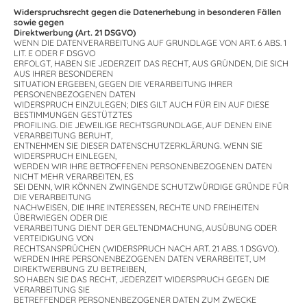
Widerspruchsrecht gegen die Datenerhebung in besonderen Fällen
sowie gegen
Direktwerbung (Art. 21 DSGVO)
WENN DIE DATENVERARBEITUNG AUF GRUNDLAGE VON ART. 6 ABS. 1
LIT. E ODER F DSGVO
ERFOLGT, HABEN SIE JEDERZEIT DAS RECHT, AUS GRÜNDEN, DIE SICH
AUS IHRER BESONDEREN
SITUATION ERGEBEN, GEGEN DIE VERARBEITUNG IHRER
PERSONENBEZOGENEN DATEN
WIDERSPRUCH EINZULEGEN; DIES GILT AUCH FÜR EIN AUF DIESE
BESTIMMUNGEN GESTÜTZTES
PROFILING. DIE JEWEILIGE RECHTSGRUNDLAGE, AUF DENEN EINE
VERARBEITUNG BERUHT,
ENTNEHMEN SIE DIESER DATENSCHUTZERKLÄRUNG. WENN SIE
WIDERSPRUCH EINLEGEN,
WERDEN WIR IHRE BETROFFENEN PERSONENBEZOGENEN DATEN
NICHT MEHR VERARBEITEN, ES
SEI DENN, WIR KÖNNEN ZWINGENDE SCHUTZWÜRDIGE GRÜNDE FÜR
DIE VERARBEITUNG
NACHWEISEN, DIE IHRE INTERESSEN, RECHTE UND FREIHEITEN
ÜBERWIEGEN ODER DIE
VERARBEITUNG DIENT DER GELTENDMACHUNG, AUSÜBUNG ODER
VERTEIDIGUNG VON
RECHTSANSPRÜCHEN (WIDERSPRUCH NACH ART. 21 ABS. 1 DSGVO).
WERDEN IHRE PERSONENBEZOGENEN DATEN VERARBEITET, UM
DIREKTWERBUNG ZU BETREIBEN,
SO HABEN SIE DAS RECHT, JEDERZEIT WIDERSPRUCH GEGEN DIE
VERARBEITUNG SIE
BETREFFENDER PERSONENBEZOGENER DATEN ZUM ZWECKE