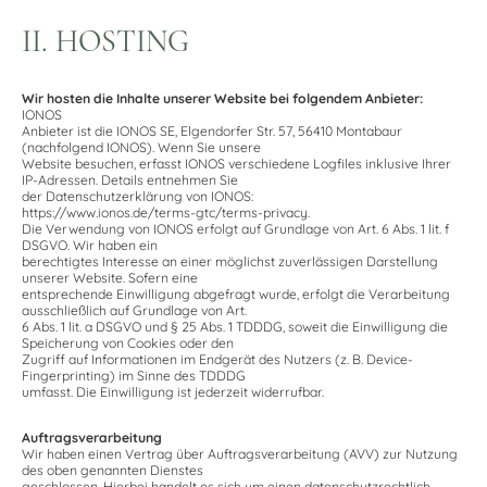
II. HOSTING
Wir hosten die Inhalte unserer Website bei folgendem Anbieter:
IONOS
Anbieter ist die IONOS SE, Elgendorfer Str. 57, 56410 Montabaur
(nachfolgend IONOS). Wenn Sie unsere
Website besuchen, erfasst IONOS verschiedene Logfiles inklusive Ihrer
IP-Adressen. Details entnehmen Sie
der Datenschutzerklärung von IONOS:
https://www.ionos.de/terms-gtc/terms-privacy.
Die Verwendung von IONOS erfolgt auf Grundlage von Art. 6 Abs. 1 lit. f
DSGVO. Wir haben ein
berechtigtes Interesse an einer möglichst zuverlässigen Darstellung
unserer Website. Sofern eine
entsprechende Einwilligung abgefragt wurde, erfolgt die Verarbeitung
ausschließlich auf Grundlage von Art.
6 Abs. 1 lit. a DSGVO und § 25 Abs. 1 TDDDG, soweit die Einwilligung die
Speicherung von Cookies oder den
Zugriff auf Informationen im Endgerät des Nutzers (z. B. Device-
Fingerprinting) im Sinne des TDDDG
umfasst. Die Einwilligung ist jederzeit widerrufbar.
Auftragsverarbeitung
Wir haben einen Vertrag über Auftragsverarbeitung (AVV) zur Nutzung
des oben genannten Dienstes
geschlossen. Hierbei handelt es sich um einen datenschutzrechtlich