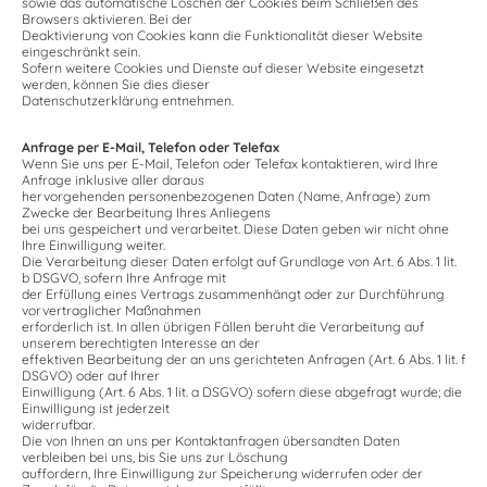
sowie das automatische Löschen der Cookies beim Schließen des
Browsers aktivieren. Bei der
Deaktivierung von Cookies kann die Funktionalität dieser Website
eingeschränkt sein.
Sofern weitere Cookies und Dienste auf dieser Website eingesetzt
werden, können Sie dies dieser
Datenschutzerklärung entnehmen.
Anfrage per E-Mail, Telefon oder Telefax
Wenn Sie uns per E-Mail, Telefon oder Telefax kontaktieren, wird Ihre
Anfrage inklusive aller daraus
hervorgehenden personenbezogenen Daten (Name, Anfrage) zum
Zwecke der Bearbeitung Ihres Anliegens
bei uns gespeichert und verarbeitet. Diese Daten geben wir nicht ohne
Ihre Einwilligung weiter.
Die Verarbeitung dieser Daten erfolgt auf Grundlage von Art. 6 Abs. 1 lit.
b DSGVO, sofern Ihre Anfrage mit
der Erfüllung eines Vertrags zusammenhängt oder zur Durchführung
vorvertraglicher Maßnahmen
erforderlich ist. In allen übrigen Fällen beruht die Verarbeitung auf
unserem berechtigten Interesse an der
effektiven Bearbeitung der an uns gerichteten Anfragen (Art. 6 Abs. 1 lit. f
DSGVO) oder auf Ihrer
Einwilligung (Art. 6 Abs. 1 lit. a DSGVO) sofern diese abgefragt wurde; die
Einwilligung ist jederzeit
widerrufbar.
Die von Ihnen an uns per Kontaktanfragen übersandten Daten
verbleiben bei uns, bis Sie uns zur Löschung
auffordern, Ihre Einwilligung zur Speicherung widerrufen oder der