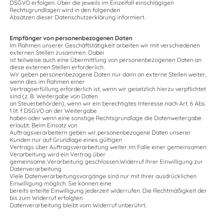
DSGVO erfolgen. Über die jeweils im Einzelfall einschlägigen
Rechtsgrundlagen wird in den folgenden
Absätzen dieser Datenschutzerklärung informiert.
Empfänger von personenbezogenen Daten
Im Rahmen unserer Geschäftstätigkeit arbeiten wir mit verschiedenen
externen Stellen zusammen. Dabei
ist teilweise auch eine Übermittlung von personenbezogenen Daten an
diese externen Stellen erforderlich.
Wir geben personenbezogene Daten nur dann an externe Stellen weiter,
wenn dies im Rahmen einer
Vertragserfüllung erforderlich ist, wenn wir gesetzlich hierzu verpflichtet
sind (z. B. Weitergabe von Daten
an Steuerbehörden), wenn wir ein berechtigtes Interesse nach Art. 6 Abs.
1 lit. f DSGVO an der Weitergabe
haben oder wenn eine sonstige Rechtsgrundlage die Datenweitergabe
erlaubt. Beim Einsatz von
Auftragsverarbeitern geben wir personenbezogene Daten unserer
Kunden nur auf Grundlage eines gültigen
Vertrags über Auftragsverarbeitung weiter. Im Falle einer gemeinsamen
Verarbeitung wird ein Vertrag über
gemeinsame Verarbeitung geschlossen.Widerruf Ihrer Einwilligung zur
Datenverarbeitung
Viele Datenverarbeitungsvorgänge sind nur mit Ihrer ausdrücklichen
Einwilligung möglich. Sie können eine
bereits erteilte Einwilligung jederzeit widerrufen. Die Rechtmäßigkeit der
bis zum Widerruf erfolgten
Datenverarbeitung bleibt vom Widerruf unberührt.